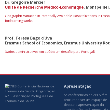
Dr. Grégoire Mercier
Unité de Recherche Médico-Economique
, Montpellier
Geographic Variation in Potentially Avoidable Hospitalizations in Fran
forthcoming works
Prof. Teresa Bago d’Uva
Erasmus School of Economics, Erasmus University Ro
Dados administrativos em saúde: um desafio para Portugal?
Apresentação
As conferências da APES têm
procurado ser um espaço de
debate e apresentação da
investigação em Economia da